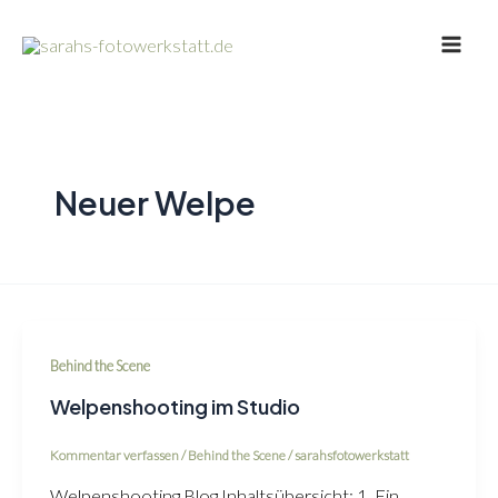
Zum
Main
Inhalt
Men
springen
Neuer Welpe
Behind the Scene
Welpenshooting im Studio
Kommentar verfassen
/
Behind the Scene
/
sarahsfotowerkstatt
Welpenshooting Blog Inhaltsübersicht: 1. Ein