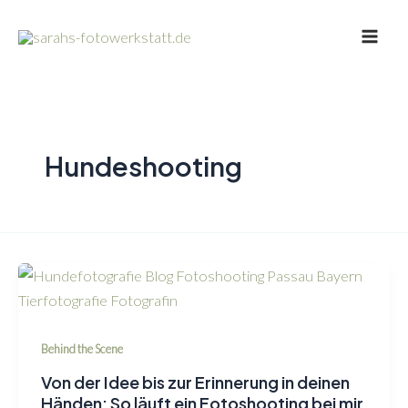
Zum
Main
Inhalt
Men
springen
Hundeshooting
Behind the Scene
Von der Idee bis zur Erinnerung in deinen
Händen: So läuft ein Fotoshooting bei mir